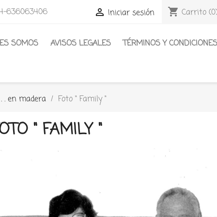
shopping_cart
4-636063406

Carrito
(0
Iniciar sesión
NES SOMOS
AVISOS LEGALES
TÉRMINOS Y CONDICIONE
 . . en madera
Foto " Family "
OTO " FAMILY "