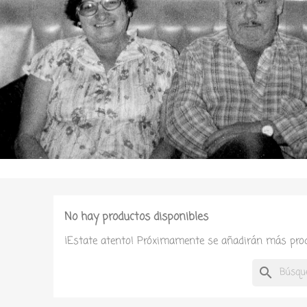
No hay productos disponibles
¡Estate atento! Próximamente se añadirán más prod
search