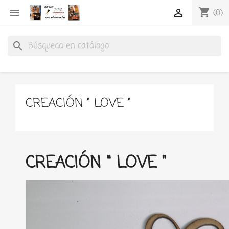
shopping_cart


(0)
search
CREACIÓN " LOVE "
CREACIÓN " LOVE "