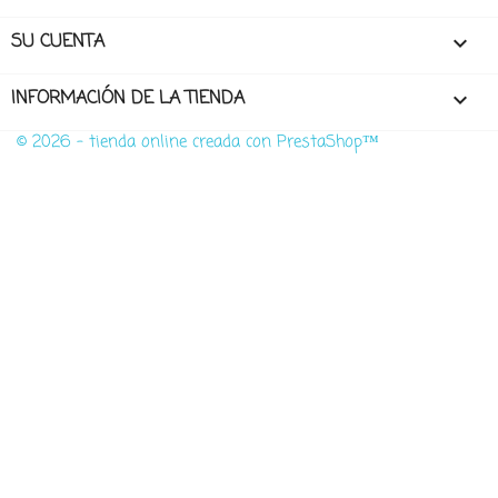
SU CUENTA

INFORMACIÓN DE LA TIENDA
keyboard_arrow_down
© 2026 - tienda online creada con PrestaShop™