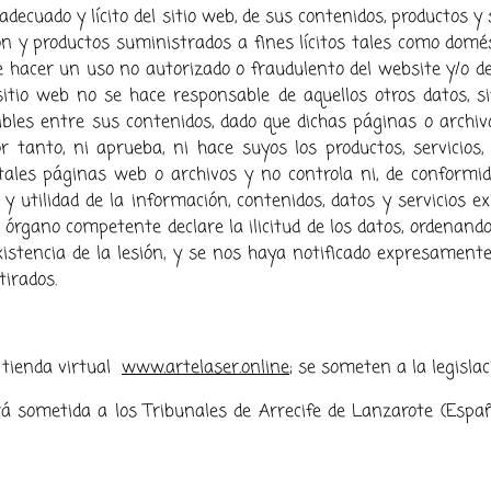
cuado y lícito del sitio web, de sus contenidos, productos y 
ión y productos suministrados a fines lícitos tales como domé
 hacer un uso no autorizado o fraudulento del website y/o de
el sitio web no se hace responsable de aquellos otros datos, 
nibles entre sus contenidos, dado que dichas páginas o archiv
r tanto, ni aprueba, ni hace suyos los productos, servicios,
 tales páginas web o archivos y no controla ni, de conformid
dad y utilidad de la información, contenidos, datos y servicios 
órgano competente declare la ilicitud de los datos, ordenando
istencia de la lesión, y se nos haya notificado expresamente
irados.
 tienda virtual
www.artelaser.online
; se someten a la legisla
rá sometida a los Tribunales de Arrecife de Lanzarote (Españ