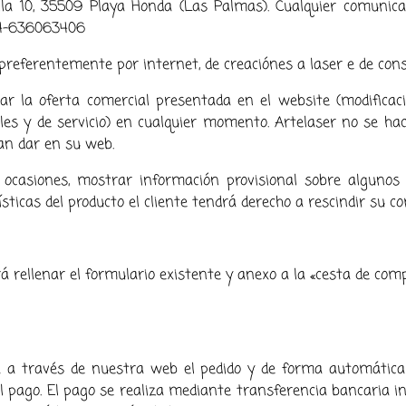
lla 10, 35509 Playa Honda (Las Palmas). Cualquier comunicaci
034-636063406
, preferentemente por internet, de creaciónes a laser e de con
ar la oferta comercial presentada en el website (modificacio
ales y de servicio) en cualquier momento. Artelaser no se 
ran dar en su web.
 ocasiones, mostrar información provisional sobre algunos
ísticas del producto el cliente tendrá derecho a rescindir su c
á rellenar el formulario existente y anexo a la «cesta de com
 a través de nuestra web el pedido y de forma automática U
l pago. El pago se realiza mediante transferencia bancaria 