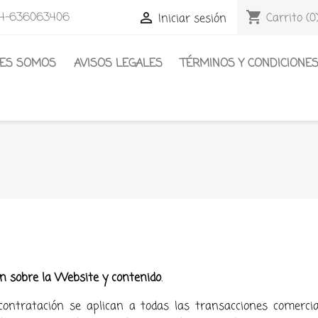
shopping_cart
4-636063406

Carrito
(0
Iniciar sesión
NES SOMOS
AVISOS LEGALES
TÉRMINOS Y CONDICIONE
ón sobre la Website y contenido
.
contratación se aplican a todas las transacciones comercia