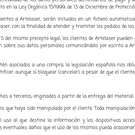
encialidad de los datos personales, domiciliarios, de pago y 
sto en la Ley Orgánica 15/1999, de 13 de Diciembre de Protecci
clientes a Artelaser, serán incluidos en un fichero automatiz
aser, con la finalidad de atender y tramitar los pedidos de lo
 5 del mismo precepto legal, los clientes de Artelaser pueden
ión sobre sus datos personales comunicándolo por escrito a Art
stén asociados a una compra, la legislación española nos ob
ficar, aunque sí bloquear (cancelar), a pesar de que el cliente a
hos a terceros, originados a partir de la entrega del material
, que haya sido manipulado por el cliente. Toda manipulación
 uso al que destine la información y los dispositivos acces
s eventuales daños que el uso de los mismos pueda ocasionar